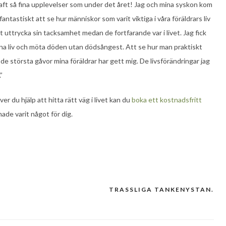
 haft så fina upplevelser som under det året! Jag och mina syskon kom
ntastiskt att se hur människor som varit viktiga i våra föräldrars liv
tt uttrycka sin tacksamhet medan de fortfarande var i livet. Jag fick
na liv och möta döden utan dödsångest. Att se hur man praktiskt
av de största gåvor mina föräldrar har gett mig. De livsförändringar jag
”
ver du hjälp att hitta rätt väg i livet kan du
boka ett kostnadsfritt
ade varit något för dig.
TRASSLIGA TANKENYSTAN.