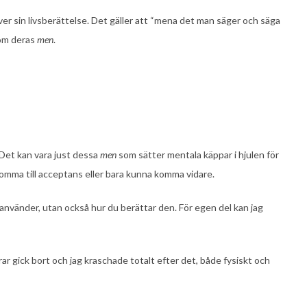
iver sin livsberättelse. Det gäller att “mena det man säger och säga
 om deras
men
.
 Det kan vara just dessa
men
som sätter mentala käppar i hjulen för
 komma till acceptans eller bara kunna komma vidare.
u använder, utan också hur du berättar den. För egen del kan jag
rar gick bort och jag kraschade totalt efter det, både fysiskt och