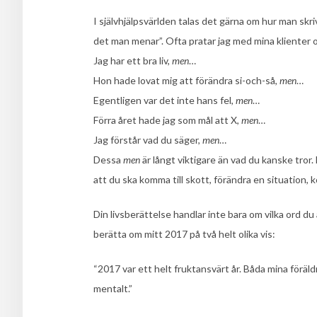
I självhjälpsvärlden talas det gärna om hur man skr
det man menar”. Ofta pratar jag med mina klienter
Jag har ett bra liv,
men
…
Hon hade lovat mig att förändra si-och-så,
men
…
Egentligen var det inte hans fel,
men
…
Förra året hade jag som mål att X,
men
…
Jag förstår vad du säger,
men
…
Dessa
men
är långt viktigare än vad du kanske tror.
att du ska komma till skott, förändra en situation,
Din livsberättelse handlar inte bara om vilka ord d
berätta om mitt 2017 på två helt olika vis:
“2017 var ett helt fruktansvärt år. Båda mina föräld
mentalt.”