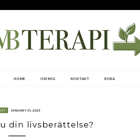
HOME
OM MIG
KONTAKT
BOKA
VET
JANUARY 31, 2023
u din livsberättelse?