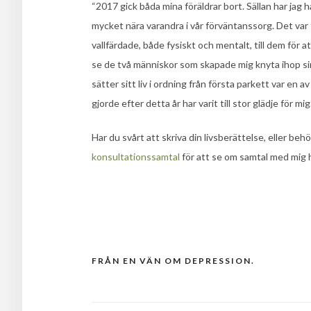
“2017 gick båda mina föräldrar bort. Sällan har jag
mycket nära varandra i vår förväntanssorg. Det var fa
vallfärdade, både fysiskt och mentalt, till dem för a
se de två människor som skapade mig knyta ihop si
sätter sitt liv i ordning från första parkett var en 
gjorde efter detta år har varit till stor glädje för mig.
Har du svårt att skriva din livsberättelse, eller behö
konsultationssamtal
för att se om samtal med mig h
FRÅN EN VÄN OM DEPRESSION.
Post
navigation